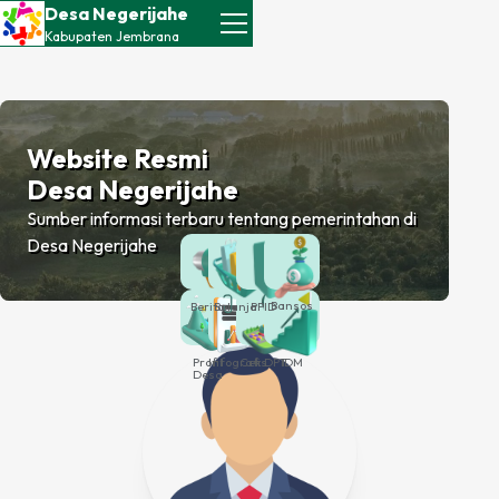
Desa Negerijahe
Kabupaten
Jembrana
Website Resmi
Desa Negerijahe
Sumber informasi terbaru tentang pemerintahan di
Desa
Negerijahe
Bansos
Berita
Belanja
PPID
Profil
Infografis
Cek DPT
IDM
Desa