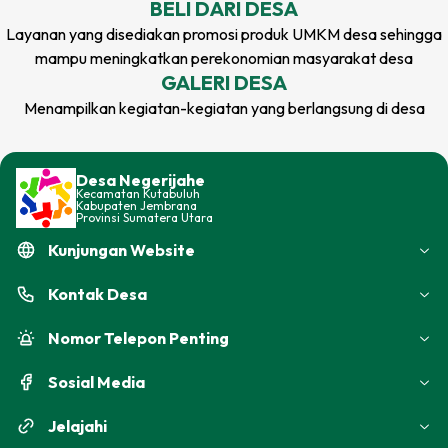
BELI DARI
DESA
Layanan yang disediakan promosi produk UMKM
desa
sehingga
Tambah Jarak Teks
mampu meningkatkan perekonomian masyarakat
desa
GALERI
DESA
Kurangi Jarak Teks
Menampilkan kegiatan-kegiatan yang berlangsung di
desa
Tambah Tinggi Teks
Desa Negerijahe
Kurangi Tinggi Teks
Kecamatan
Kutabuluh
Kabupaten
Jembrana
Provinsi
Sumatera Utara
Balik Warna
Kunjungan Website
Warna Abu-Abu
Kontak
Desa
Garis Bawahi Teks
Nomor Telepon Penting
Perbesar Kursor
Sosial Media
Alat Bantu Baca
Jelajahi