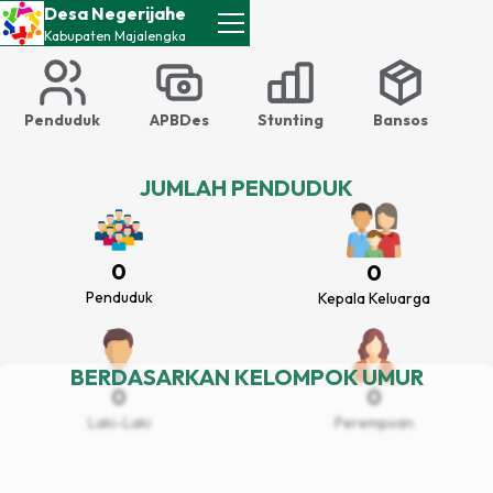
Desa Negerijahe
Kabupaten
Majalengka
Penduduk
APBDes
Stunting
Bansos
JUMLAH PENDUDUK
0
0
Penduduk
Kepala Keluarga
BERDASARKAN KELOMPOK UMUR
0
0
Laki-Laki
Perempuan